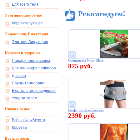
Для всего тела
Рекомендуем!
Утягивающее белье
Корректирующее
Украшения, Бижутерия
Элитная Бижутерия
Красота и здоровье
Парафиновые ванны
Овощерезка Nicer Dicer
875 руб.
Для маникюра педикюра
Для сна
Сауны термобани
Бюстгальтер невидимый
Уход за телом
Нижнее белье
Велформ Сауна массаж.
2390 руб.
Всё на NewSexy.ru
Корсеты
Все для дома