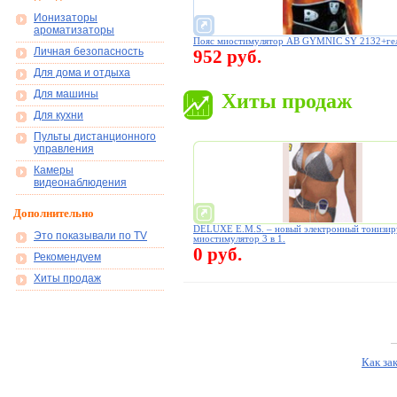
Ионизаторы
ароматизаторы
Пояс миостимулятор AB GYMNIC SY 2132+ге
Личная безопасность
952 руб.
Для дома и отдыха
Для машины
Хиты продаж
Для кухни
Пульты дистанционного
управления
Камеры
видеонаблюдения
Дополнительно
DELUXE E.M.S. – новый электронный тонизи
Это показывали по TV
миостимулятор 3 в 1.
0 руб.
Рекомендуем
Хиты продаж
Как за