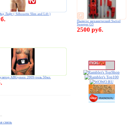
д Лифт ( Silhouette Slim and Lift )
б.
Пылесос механический Swivel
Sweeper G3
2500 руб.
улятор ABGymnic 2009+гель 50мл.
.
я связь