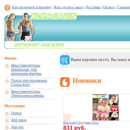
Как положить в корзину
|
Как сделать заказ
|
Доставка
|
Оплата
|
Гарант
Фитнес
Ваша корзина пуста. Вы пока н
Миостимуляторы
локальные, для
коррекции фигуры
Новинки
Пояса для похудения,
Сауна Бэлт
Миостимуляторы,
Электромассажеры
Массажеры
Пояса
Для лица
Массажер подушка Twict
831 руб.
Для ног