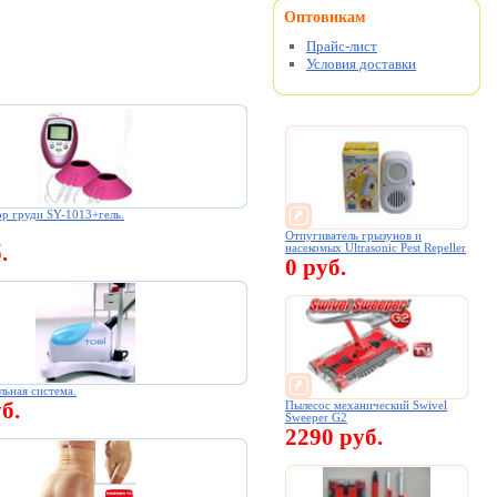
Оптовикам
Прайс-лист
Условия доставки
р груди SY-1013+гель.
Отпугиватель грызунов и
.
насекомых Ultrasonic Pest Repeller
0 руб.
льная система.
б.
Пылесос механический Swivel
Sweeper G2
2290 руб.