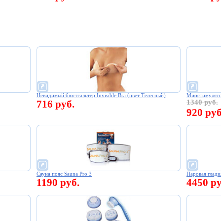
Невидимый бюстгальтер Invisible Bra (цвет Телесный)
Миостимулято
716 руб.
1340 руб.
920 руб
Сауна пояс Sauna Pro 3
Паровая глади
1190 руб.
4450 ру