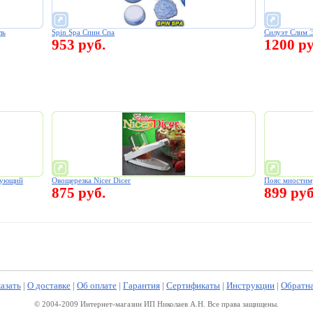
ль
Spin Spa Спин Спа
Силуэт Слим Эн
953 руб.
1200 ру
рующий
Овощерезка Nicer Dicer
Пояс миостим
875 руб.
899 руб
казать
|
О доставке
|
Об оплате
|
Гарантия
|
Сертификаты
|
Инструкции
|
Обратна
© 2004-2009 Интернет-магазин ИП Николаев А.Н. Все права защищены.